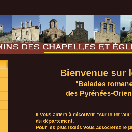
Bienvenue sur l
"Balades roman
des Pyrénées-Orien
Il vous aidera à découvrir "sur le terrain
du département.
Pour les plus isolés vous associerez le
p