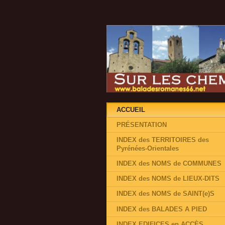
ACCUEIL
PRÉSENTATION
INDEX des TERRITOIRES des
Pyrénées-Orientales
INDEX des NOMS de COMMUNES
INDEX des NOMS de LIEUX-DITS
INDEX des NOMS de SAINT(e)S
INDEX des BALADES A PIED
INDEX EDIFICES en ACCÈS