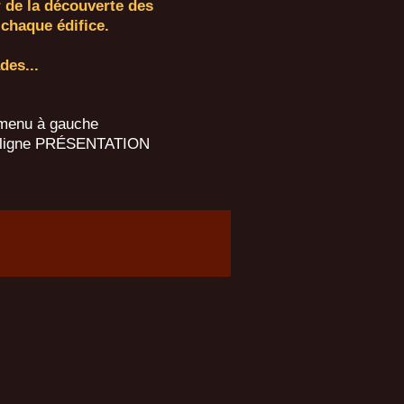
e la découverte des
r chaque édifice.
es...
e menu à gauche
la ligne PRÉSENTATION