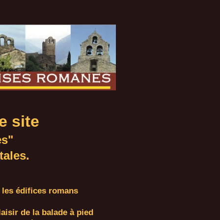
e site
es"
tales.
" les édifices romans
laisir de la balade à pied