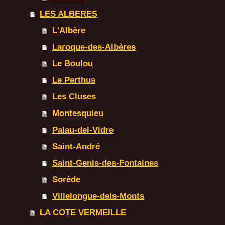
LES ALBERES
L'Albère
Laroque-des-Albères
Le Boulou
Le Perthus
Les Cluses
Montesquieu
Palau-del-Vidre
Saint-André
Saint-Genis-des-Fontaines
Sorède
Villelongue-dels-Monts
LA COTE VERMEILLE