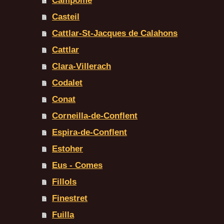
Campôme
Casteil
Cattlar-St-Jacques de Calahons
Cattlar
Clara-Villerach
Codalet
Conat
Corneilla-de-Conflent
Espira-de-Conflent
Estoher
Eus - Comes
Fillols
Finestret
Fuilla