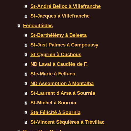
St-André Belloc à Villefranche
St-Jacques à Villefranche
Fenouillèdes
St-Barthélémy à Belesta
St-Just Palmes à Campoussy
St-Cyprien à Cuchous
ND Laval à Caudiès de F.
Ste-Marie à Felluns
ND Assomption à Montalba
St-Laurent d'Arsa à Sournia
St-Michel à Sournia
Ste-Félicité à Sournia
St-Vincent Séquières à Trévillac