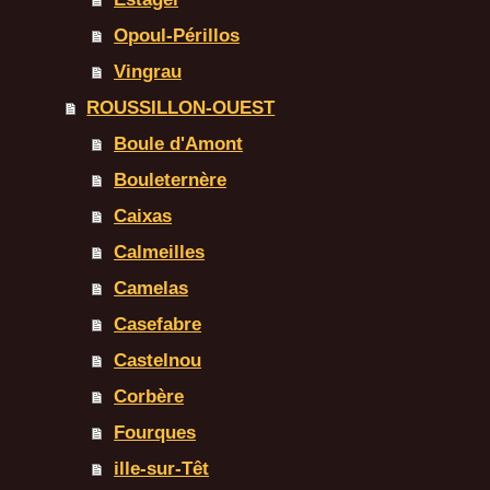
Opoul-Périllos
Vingrau
ROUSSILLON-OUEST
Boule d'Amont
Bouleternère
Caixas
Calmeilles
Camelas
Casefabre
Castelnou
Corbère
Fourques
ille-sur-Têt