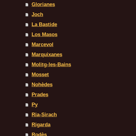
Glorianes
Joch
La Bastide
Los Masos
Marcevol
Marquixanes
Molitg-les-Bains
Mosset
Nohèdes
Prades
Py
Ria-Sirach
Rigarda
Rodès