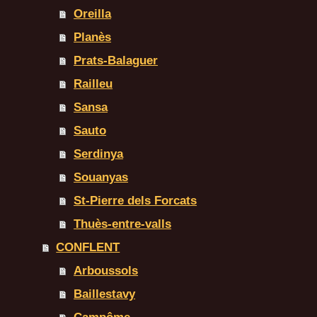
Oreilla
Planès
Prats-Balaguer
Railleu
Sansa
Sauto
Serdinya
Souanyas
St-Pierre dels Forcats
Thuès-entre-valls
CONFLENT
Arboussols
Baillestavy