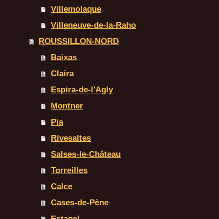
Villemolaque
Villeneuve-de-la-Raho
ROUSSILLON-NORD
Baixas
Claira
Espira-de-l'Agly
Montner
Pia
Rivesaltes
Salses-le-Château
Torreilles
Calce
Cases-de-Pène
Estagel