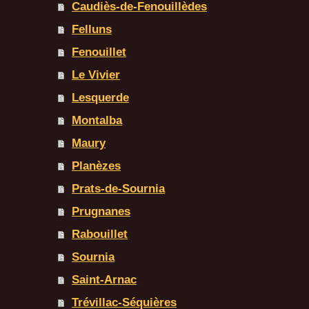
Caudiès-de-Fenouillèdes
Felluns
Fenouillet
Le Vivier
Lesquerde
Montalba
Maury
Planèzes
Prats-de-Sournia
Prugnanes
Rabouillet
Sournia
Saint-Arnac
Trévillac-Séquières