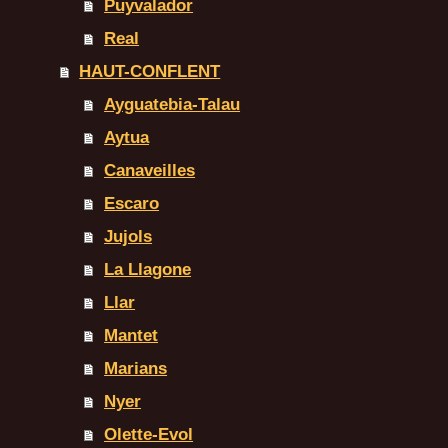
Puyvalador
Real
HAUT-CONFLENT
Ayguatebia-Talau
Aytua
Canaveilles
Escaro
Jujols
La Llagone
Llar
Mantet
Marians
Nyer
Olette-Evol