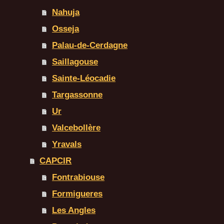
Nahuja
Osseja
Palau-de-Cerdagne
Saillagouse
Sainte-Léocadie
Targassonne
Ur
Valcebollère
Yravals
CAPCIR
Fontrabiouse
Formigueres
Les Angles