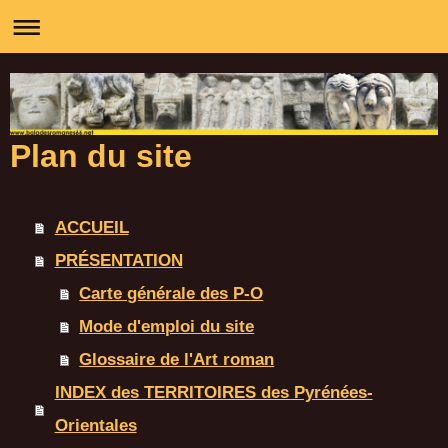
Plan du site
ACCUEIL
PRÉSENTATION
Carte générale des P-O
Mode d'emploi du site
Glossaire de l'Art roman
INDEX des TERRITOIRES des Pyrénées-
Orientales