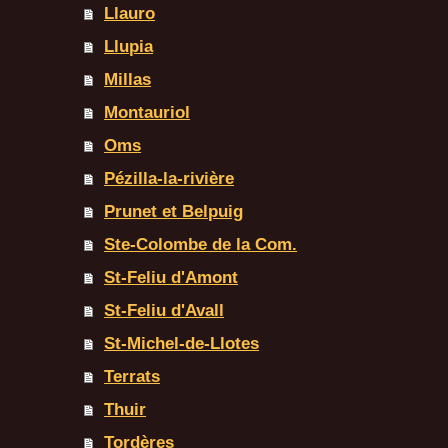
Llauro
Llupia
Millas
Montauriol
Oms
Pézilla-la-rivière
Prunet et Belpuig
Ste-Colombe de la Com.
St-Feliu d'Amont
St-Feliu d'Avall
St-Michel-de-Llotes
Terrats
Thuir
Tordères