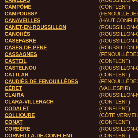
CAMÉLAS
(ROUSSILLON-O
CAMPÔME
(CONFLENT)
CAMPOUSSY
(FENOUILLÈDE
CANAVEILLES
(HAUT-CONFLE
CANET-EN-ROUSSILLON
(ROUSSILLON-C
CANOHÈS
(ROUSSILLON-C
CASEFABRE
(ROUSSILLON-O
CASES-DE-PENE
(ROUSSILLON-N
CASSAGNES
(FENOUILLÈDE
CASTEIL
(CONFLENT)
CASTELNOU
(ROUSSILLON-O
CATTLAR
(CONFLENT)
CAUDIÈS-DE-FENOUILLÈDES
(FENOUILLÈDE
CÉRET
(VALLESPIR)
CLAIRA
(ROUSSILLON-N
CLARA-VILLERACH
(CONFLENT)
CODALET
(CONFLENT)
COLLIOURE
(CÔTE VERMEI
CONAT
(CONFLENT)
CORBÈRE
(ROUSSILLON-O
CORNEILLA-DE-CONFLENT
(CONFLENT)