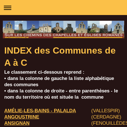
INDEX des Communes de
A à C
Le classement ci-dessous reprend :
• dans la colonne de gauche la liste alphabétique
des communes
• dans la colonne de droite - entre parenthèses - le
nom du territoire où est située la commune
AMÉLIE-LES-BAINS - PALALDA
(VALLESPIR)
ANGOUSTRINE
(CERDAGNE)
ANSIGNAN
(FENOUILLÈDE