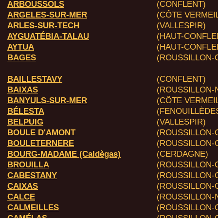
ARBOUSSOLS
(CONFLENT)
ARGELES-SUR-MER
(CÔTE VERMEI
ARLES-SUR-TECH
(VALLESPIR)
AYGUATÉBIA-TALAU
(HAUT-CONFLE
AYTUA
(HAUT-CONFLE
BAGES
(ROUSSILLON-C
BAILLESTAVY
(CONFLENT)
BAIXAS
(ROUSSILLON-N
BANYULS-SUR-MER
(CÔTE VERMEI
BÉLESTA
(FENOUILLÈDE
BELPUIG
(VALLESPIR)
BOULE D'AMONT
(ROUSSILLON-O
BOULETERNERE
(ROUSSILLON-O
BOURG-MADAME (Caldègas)
(CERDAGNE)
BROUILLA
(ROUSSILLON-C
CABESTANY
(ROUSSILLON-C
CAIXAS
(ROUSSILLON-O
CALCE
(ROUSSILLON-N
CALMEILLES
(ROUSSILLON-O