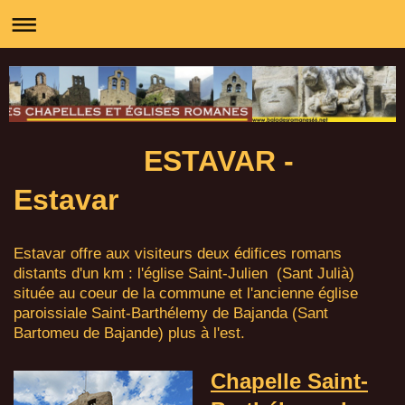
ESTAVAR -
Estavar
Estavar offre aux visiteurs deux édifices romans
distants d'un km : l'église Saint-Julien (Sant Julià)
située au coeur de la commune et l'ancienne église
paroissiale Saint-Barthélemy de Bajanda (Sant
Bartomeu de Bajande) plus à l'est.
Chapelle Saint-