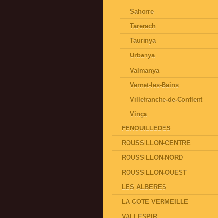
Sahorre
Tarerach
Taurinya
Urbanya
Valmanya
Vernet-les-Bains
Villefranche-de-Conflent
Vinça
FENOUILLEDES
ROUSSILLON-CENTRE
ROUSSILLON-NORD
ROUSSILLON-OUEST
LES ALBERES
LA COTE VERMEILLE
VALLESPIR