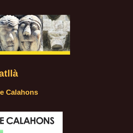
llà
de Calahons