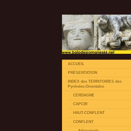
ACCUEIL
PRÉSENTATION
INDEX des TERRITOIRES des
Pyrénées-Orientales
CERDAGNE
CAPCIR
HAUT-CONFLENT
CONFLENT
Arboussols