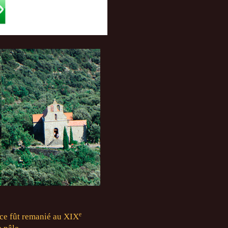
e
ice fût remanié au XIX