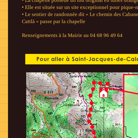
• La chapelle possède un toit original en tuiles orang
• Elle est située sur un site exceptionnel pour pique-
• Le sentier de randonnée dit « Le chemin des Cabane
Cattlà » passe par la chapelle
Renseignements à la Mairie au 04 68 96 49 64