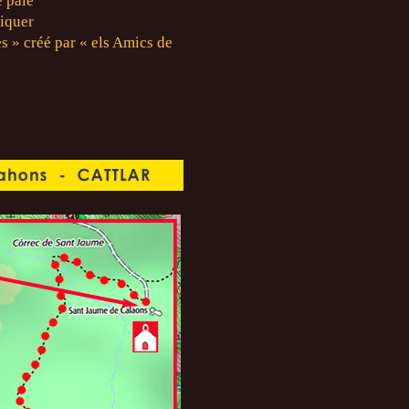
e pâle
niquer
s » créé par « els Amics de