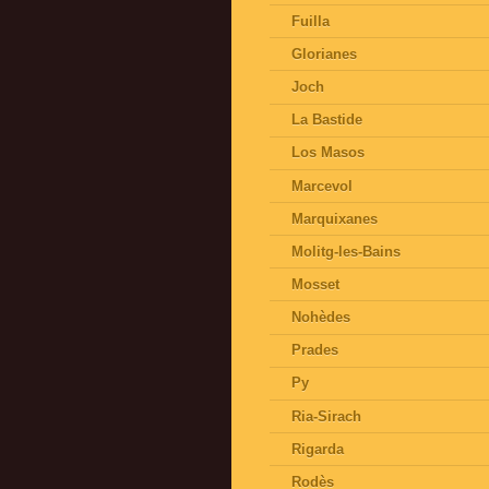
Fuilla
Glorianes
Joch
La Bastide
Los Masos
Marcevol
Marquixanes
Molitg-les-Bains
Mosset
Nohèdes
Prades
Py
Ria-Sirach
Rigarda
Rodès