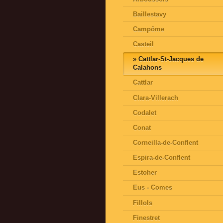
Baillestavy
Campôme
Casteil
Cattlar-St-Jacques de
Calahons
Cattlar
Clara-Villerach
Codalet
Conat
Corneilla-de-Conflent
Espira-de-Conflent
Estoher
Eus - Comes
Fillols
Finestret