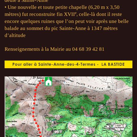
dédié à Sainte-Anne
• Une nouvelle et toute petite chapelle (6,20 m x 3,50
e
mètres) fut reconstruite fin XVII
, celle-là dont il reste
encore quelques ruines que l’on peut voir après une belle
balade au sommet du pic Sainte-Anne à 1347 mètres
d’altitude
Renseignements à la Mairie au 04 68 39 42 81