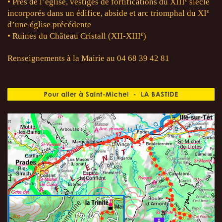
• Près de l’église, vestiges de fortifications du XIII
siècle
e
incorporés dans un édifice, abside et arc triomphal du XI
d’une église précédente
e
• Ruines du Château Cristall (XII-XIII
)
Renseignements à la Mairie au 04 68 39 42 81