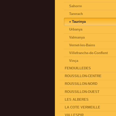
Sahorre
Tarerach
Taurinya
Urbanya
Valmanya
Vernet-les-Bains
Villefranche-de-Conflent
Vinça
FENOUILLEDES
ROUSSILLON-CENTRE
ROUSSILLON-NORD
ROUSSILLON-OUEST
LES ALBERES
LA COTE VERMEILLE
VALLESPIR