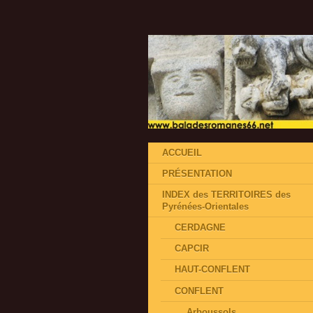
ACCUEIL
PRÉSENTATION
INDEX des TERRITOIRES des
Pyrénées-Orientales
CERDAGNE
CAPCIR
HAUT-CONFLENT
CONFLENT
Arboussols