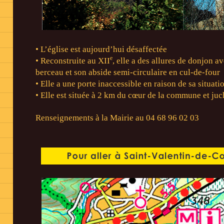
• L’église est aujourd’hui désaffectée
e
• Reconstruite au XII
, elle a des allures de donjon a
berceau et son abside semi-circulaire en cul-de-four
• Elle a une porte inaccessible en raison de sa situat
• Elle est située à 2 km du cœur de la commune et ju
Renseignements à la Mairie au 04 68 96 02 03