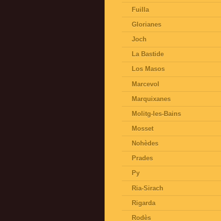
Fuilla
Glorianes
Joch
La Bastide
Los Masos
Marcevol
Marquixanes
Molitg-les-Bains
Mosset
Nohèdes
Prades
Py
Ria-Sirach
Rigarda
Rodès