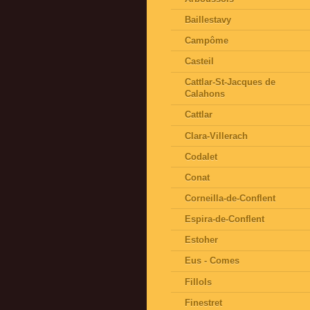
Baillestavy
Campôme
Casteil
Cattlar-St-Jacques de
Calahons
Cattlar
Clara-Villerach
Codalet
Conat
Corneilla-de-Conflent
Espira-de-Conflent
Estoher
Eus - Comes
Fillols
Finestret