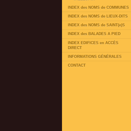
INDEX des NOMS de COMMUNES
INDEX des NOMS de LIEUX-DITS
INDEX des NOMS de SAINT(e)S
INDEX des BALADES A PIED
INDEX EDIFICES en ACCÈS
DIRECT
INFORMATIONS GÉNÉRALES
CONTACT