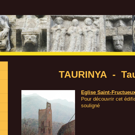
TAURINYA - Tau
Eglise Saint-Fructueu
Pour découvrir cet édifi
souligné