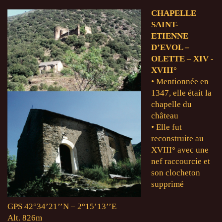
CHAPELLE
SAINT-
ETIENNE
D’EVOL –
OLETTE – XIV -
XVIII
°
• Mentionnée en
1347, elle était la
chapelle du
château
• Elle fut
reconstruite au
XVIII° avec une
nef raccourcie et
son clocheton
supprimé
GPS 42°34’21’’N – 2°15’13’’E
Alt. 826m