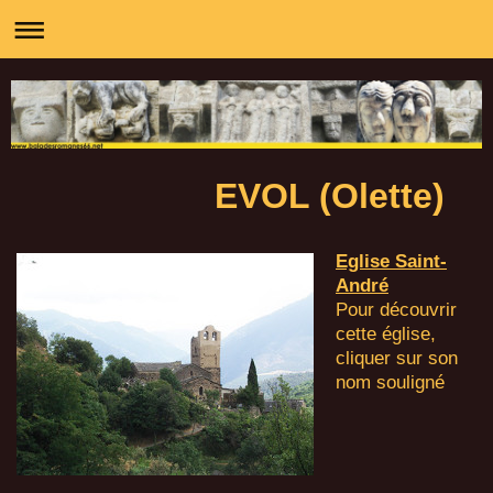
EVOL (Olette)
Eglise Saint-
André
Pour découvrir
cette église,
cliquer sur son
nom souligné