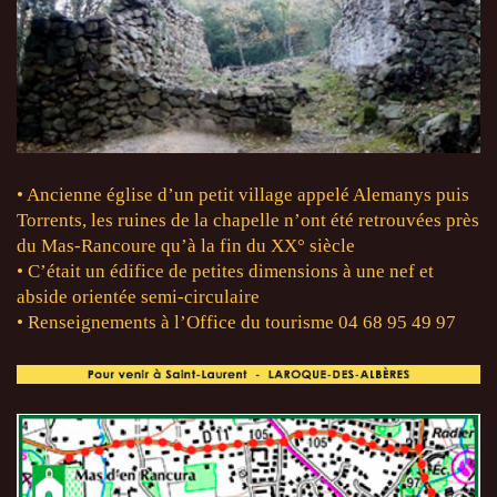
• Ancienne église d’un petit village appelé Alemanys puis
Torrents, les ruines de la chapelle n’ont été retrouvées près
du Mas-Rancoure qu’à la fin du XX° siècle
• C’était un édifice de petites dimensions à une nef et
abside orientée semi-circulaire
• Renseignements à l’Office du tourisme 04 68 95 49 97