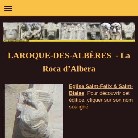
LAROQUE-DES-ALBÈRES - La
Roca d’Albera
Eglise Saint-Felix & Saint-
Blaise
Pour découvrir cet
édifice, cliquer sur son nom
souligné