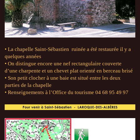
• La chapelle Saint-Sébastien ruinée a été restaurée il y a
quelques années
• On distingue encore une nef rectangulaire couverte
d’une charpente et
un chevet plat orienté en berceau brisé
• Son petit clocher à une baie est situé entre les deux
parties de la chapelle
• Renseignements à l’Office du tourisme 04 68 95 49 97