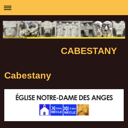
CABESTANY
Cabestany