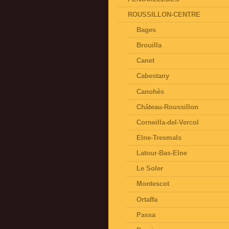
ROUSSILLON-CENTRE
Bages
Brouilla
Canet
Cabestany
Canohès
Château-Roussillon
Corneilla-del-Vercol
Elne-Tresmals
Latour-Bas-Elne
Le Soler
Montescot
Ortaffa
Passa