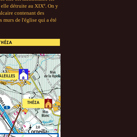
e
 elle détruite au XIX
. On y
alcaire contenant des
 murs de l'église qui a été