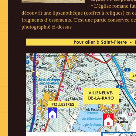
• L’église romane fut
découvrit une lipsanothèque (coffret à reliques) en c
fragments d’ossements. C'est une partie conservée des
photographié ci-dessus