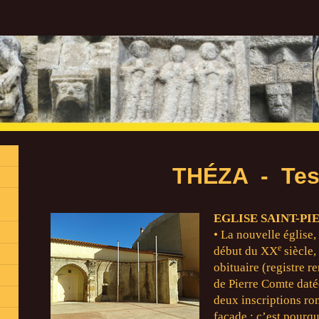
THÉZA - Tes
EGLISE SAINT-PI
• La nouvelle église
e
début du XX
siècle,
obituaire (registre r
de Pierre Comte daté
deux inscriptions ro
façade ; c’est pourqu