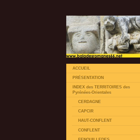
ACCUEIL
PRÉSENTATION
INDEX des TERRITOIRES des
Pyrénées-Orientales
CERDAGNE
CAPCIR
HAUT-CONFLENT
CONFLENT
FENOUILLEDES