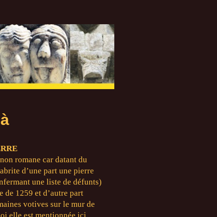
à
ERRE
, non romane car datant du
 abrite d’une part une pierre
enfermant une liste de défunts)
e de 1259 et d’autre part
maines votives sur le mur de
oi elle est mentionnée ici