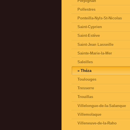
Perpignan
Pollestres
Ponteilla-Nyls-St-Nicolas
Saint-Cyprien
Saint-Estève
Saint-Jean Lasseille
Sainte-Marie-la-Mer
Saleilles
Théza
Toulouges
Tresserre
Trouillas
Villelongue-de-la-Salanque
Villemolaque
Villeneuve-de-la-Raho