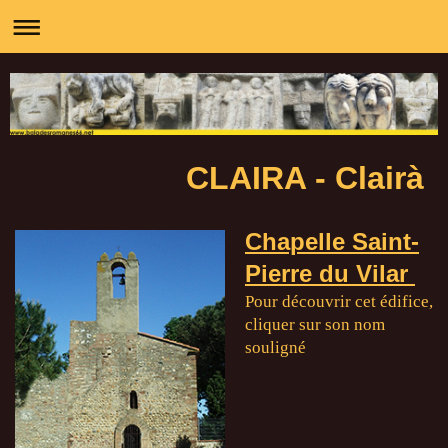
CLAIRA - Clairà
Chapelle Saint-
Pierre du Vilar
Pour découvrir cet édifice,
cliquer sur son nom
souligné