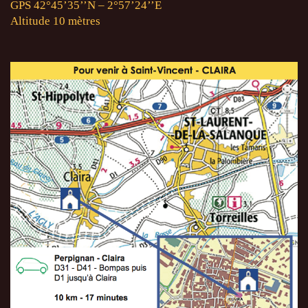
GPS 42°45’35’’N – 2°57’24’’E
Altitude 10 mètres