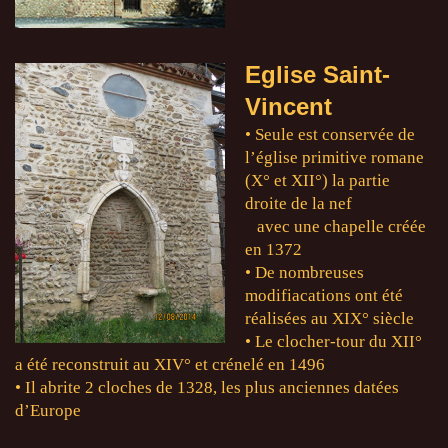
Eglise Saint-
Vincent
• Seule est conservée de
l’église primitive romane
(X° et XII°) la partie
droite de la nef
avec une chapelle créée
en 1372
• De nombreuses
modifiacations ont été
réalisées au XIX° siècle
• Le clocher-tour du XII°
a été reconstruit au XIV° et crénelé en 1496
• Il abrite 2 cloches de 1328, les plus anciennes datées
d’Europe