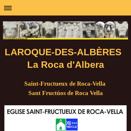
LAROQUE-DES-ALBÈRES
La Roca d'Albera
Saint-Fructueux de Roca-Vella
Sant Fructúos de Roca Vella