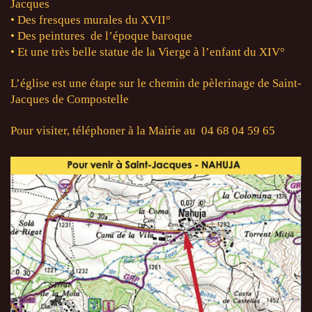
Jacques
• Des fresques murales du XVII
°
• Des peintures de l’époque baroque
• Et une très belle statue de la Vierge à l’enfant du XIV
°
L’église est une étape sur le chemin de pèlerinage de Saint-
Jacques de Compostelle
Pour visiter, téléphoner à la Mairie au 04 68 04 59 65