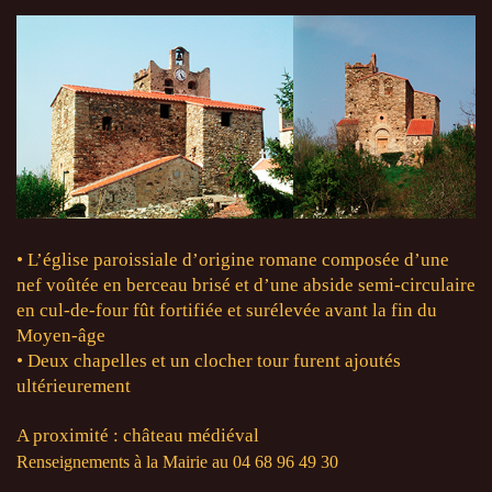
• L’église paroissiale d’origine romane composée d’une
nef voûtée en berceau brisé et d’une abside semi-circulaire
en cul-de-four fût fortifiée et surélevée avant la fin du
Moyen-âge
• Deux chapelles et un clocher tour furent ajoutés
ultérieurement
A proximité : château médiéval
Renseignements à la Mairie au 04 68 96 49 30