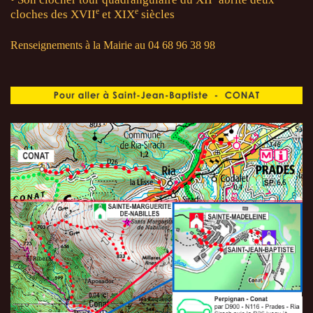
e
e
cloches des XVII
et XIX
siècles
Renseignements à la Mairie au 04 68 96 38 98