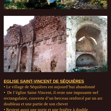
EGLISE SAINT-VINCENT DE SÉQUIÈRES
• Le village de Séquières est aujourd’hui abandonné
• De l’église Saint-Vincent, il reste une imposante nef
rectangulaire, couverte d’un berceau renforcé par un arc
doubleau et une partie de son chevet
• Restent aussi une porte et une fenêtre à double