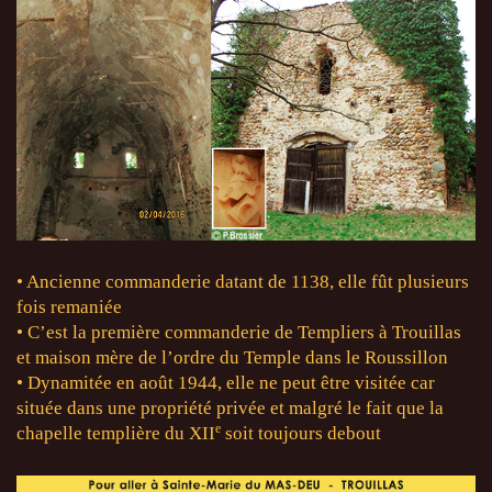
• Ancienne commanderie datant de 1138, elle fût plusieurs
fois remaniée
• C’est la première commanderie de Templiers à Trouillas
et maison mère de l’ordre du Temple dans le Roussillon
• Dynamitée en août 1944, elle ne peut être visitée car
située dans une propriété privée et malgré le fait que la
e
chapelle templière du XII
soit toujours debout