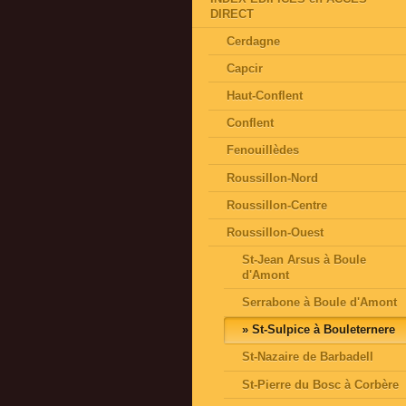
DIRECT
Cerdagne
Capcir
Haut-Conflent
Conflent
Fenouillèdes
Roussillon-Nord
Roussillon-Centre
Roussillon-Ouest
St-Jean Arsus à Boule
d'Amont
Serrabone à Boule d'Amont
St-Sulpice à Bouleternere
St-Nazaire de Barbadell
St-Pierre du Bosc à Corbère