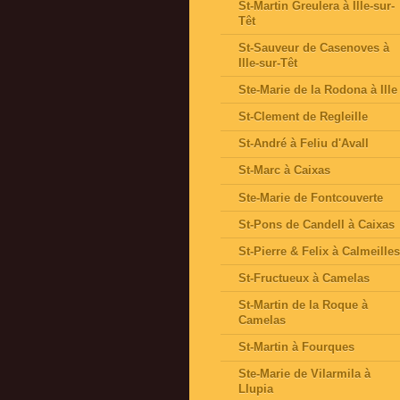
St-Martin Greulera à Ille-sur-
Têt
St-Sauveur de Casenoves à
Ille-sur-Têt
Ste-Marie de la Rodona à Ille
St-Clement de Regleille
St-André à Feliu d'Avall
St-Marc à Caixas
Ste-Marie de Fontcouverte
St-Pons de Candell à Caixas
St-Pierre & Felix à Calmeille
St-Fructueux à Camelas
St-Martin de la Roque à
Camelas
St-Martin à Fourques
Ste-Marie de Vilarmila à
Llupia