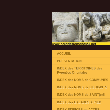
ACCUEIL
PRÉSENTATION
INDEX des TERRITOIRES des
Pyrénées-Orientales
INDEX des NOMS de COMMUNES
INDEX des NOMS de LIEUX-DITS
INDEX des NOMS de SAINT(e)S
INDEX des BALADES A PIED
INDEX EDIFICES en ACCÈS