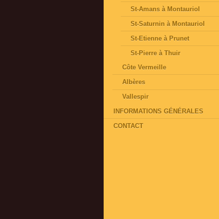
St-Amans à Montauriol
St-Saturnin à Montauriol
St-Etienne à Prunet
St-Pierre à Thuir
Côte Vermeille
Albères
Vallespir
INFORMATIONS GÉNÉRALES
CONTACT