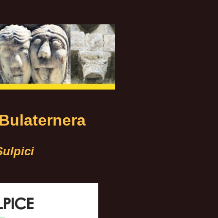
laternera
Sulpici