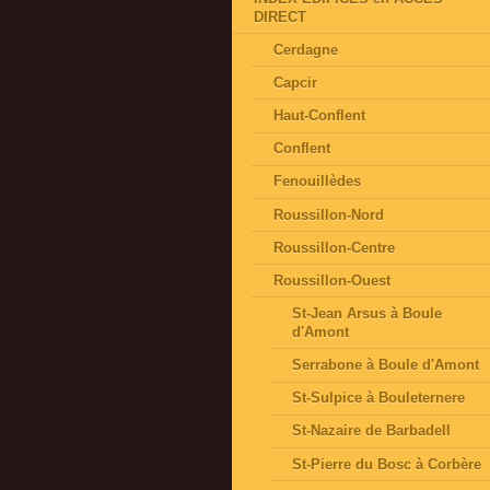
DIRECT
Cerdagne
Capcir
Haut-Conflent
Conflent
Fenouillèdes
Roussillon-Nord
Roussillon-Centre
Roussillon-Ouest
St-Jean Arsus à Boule
d'Amont
Serrabone à Boule d'Amont
St-Sulpice à Bouleternere
St-Nazaire de Barbadell
St-Pierre du Bosc à Corbère