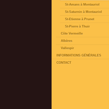
St-Amans à Montauriol
St-Saturnin à Montauriol
St-Etienne à Prunet
St-Pierre à Thuir
Côte Vermeille
Albères
Vallespir
INFORMATIONS GÉNÉRALES
CONTACT