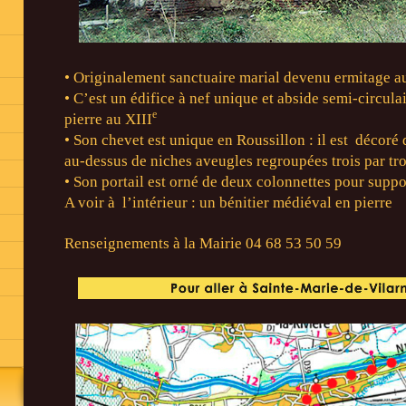
• Originalement sanctuaire marial devenu ermitage a
• C’est un édifice à nef unique et abside semi-circulai
e
pierre au XIII
• Son chevet est unique en Roussillon : il est décoré
au-dessus de niches aveugles regroupées trois par tro
• Son portail est orné de deux colonnettes pour suppor
A voir à l’intérieur : un bénitier médiéval en pierre
Renseignements à la Mairie 04 68 53 50 59
s