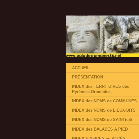
ACCUEIL
PRÉSENTATION
INDEX des TERRITOIRES des
Pyrénées-Orientales
INDEX des NOMS de COMMUNES
INDEX des NOMS de LIEUX-DITS
INDEX des NOMS de SAINT(e)S
INDEX des BALADES A PIED
INDEX EDIFICES en ACCÈS