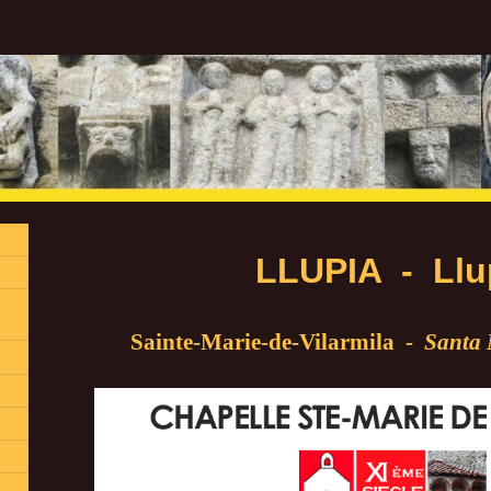
LLUPIA - Llup
Sainte-Marie-de-Vilarmila -
Santa 