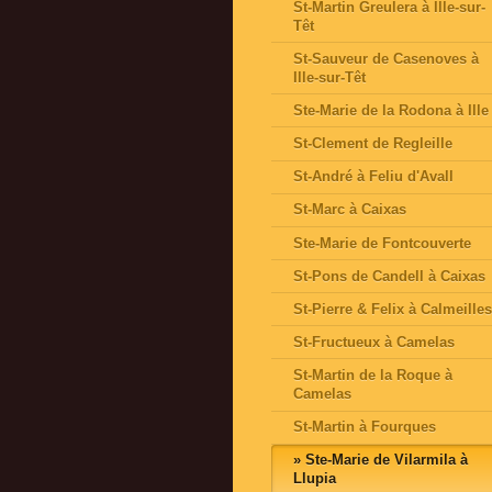
St-Martin Greulera à Ille-sur-
Têt
St-Sauveur de Casenoves à
Ille-sur-Têt
Ste-Marie de la Rodona à Ille
St-Clement de Regleille
St-André à Feliu d'Avall
St-Marc à Caixas
Ste-Marie de Fontcouverte
St-Pons de Candell à Caixas
St-Pierre & Felix à Calmeille
St-Fructueux à Camelas
St-Martin de la Roque à
Camelas
St-Martin à Fourques
Ste-Marie de Vilarmila à
Llupia