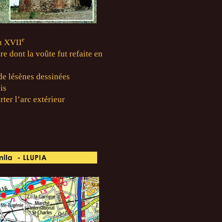
e
u XVII
re dont la voûte fut refaite en
 de lésènes dessinées
is
ter l’arc extérieur